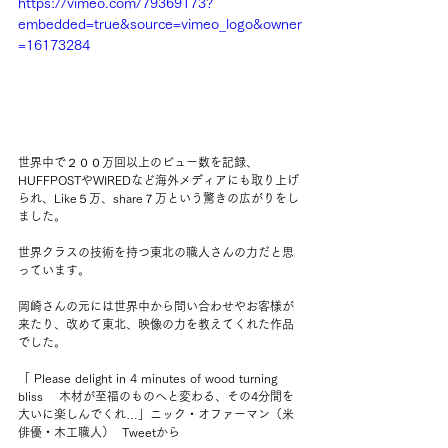
https://vimeo.com/79369173?
embedded=true&source=vimeo_logo&owner
=16173284
世界中で２００万回以上のビュー数を記録、
HUFFPOSTやWIREDなど海外メディアにも取り上げ
られ、Like５万、share７万という驚きの広がりをし
ました。
世界クラスの技術を持つ東北の職人さんの力だと思
っています。
岡崎さんの元には世界中から問い合わせやお客様が
来たり、改めて東北、映像の力を教えてくれた作品
でした。
「 Please delight in 4 minutes of wood turning 
bliss 　木材が至福のものへと変わる、その4分間を
大いに楽しんでくれ…」ニック・オファーマン（米
俳優・木工職人）  Tweetから