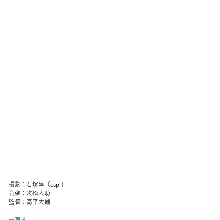
撮影：石塚淳（cap )
音楽：次松大助
監督：高平大輔
→戻る