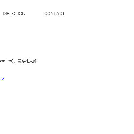
DIRECTION
CONTACT
nobos)、奇妙礼太郎
02