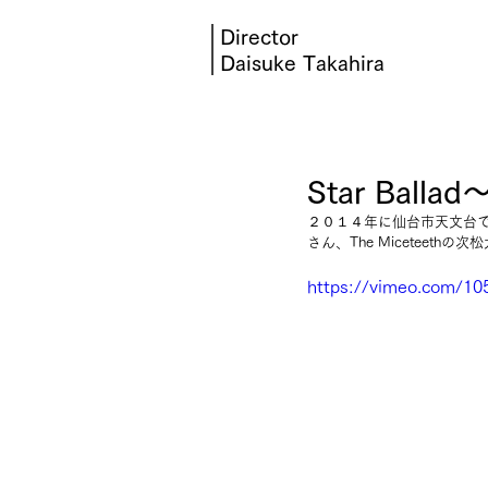
Director
Daisuke Takahira
Star Bal
２０１４年に仙台市天文台で開催
さん、The Miceteet
https://vimeo.com/1