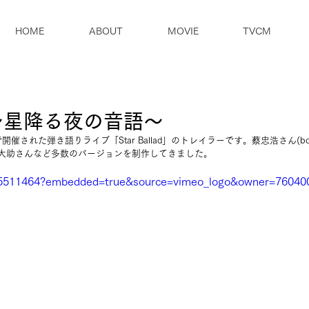
HOME
ABOUT
MOVIE
TVCM
lad～星降る夜の音語～
された弾き語りライブ「Star Ballad」のトレイラーです。蔡忠浩さん(bo
hの次松大助さんなど多数のバージョンを制作してきました。
05511464?embedded=true&source=vimeo_logo&owner=76040