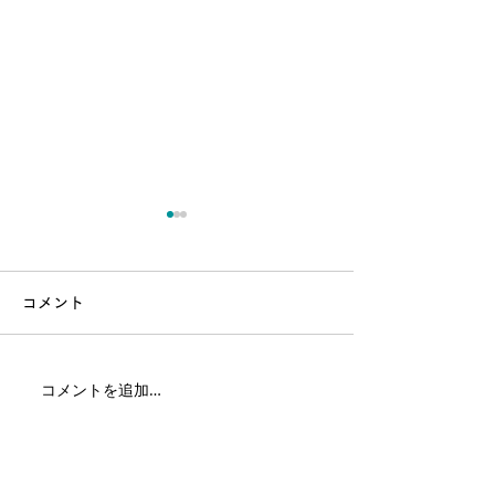
コメント
コメントを追加…
10年目の
JOZENJI "STRE
Hello,Goodbye．松島水
FESTIVAL 2024
族館展
Kazunori Kumaga