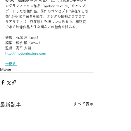
WOW「motion texture 02」は、2006年のモーショ
ングラフィックス作品「motion texture」をアップ
デートした映像作品。前作のコンセプト “存在する映
像” から10年余りを経て、デジタル情報がますます
リアリティ（＝存在感）を増しつつある中、非物質
である映像作品と住空間などの融合を試みる。
撮影：石塚 淳（cap）
編集：松永 麟（wow）
監督：高平 大輔
http://motiontexture.com
→戻る
Movie
すべて表示
最新記事