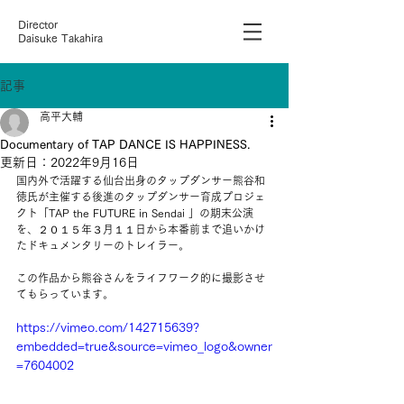
Director
Daisuke Takahira
記事
高平大輔
Documentary of TAP DANCE IS HAPPINESS.
更新日：
2022年9月16日
国内外で活躍する仙台出身のタップダンサー熊谷和
徳氏が主催する後進のタップダンサー育成プロジェ
クト「TAP the FUTURE in Sendai 」の期末公演
を、２０１５年３月１１日から本番前まで追いかけ
たドキュメンタリーのトレイラー。
この作品から熊谷さんをライフワーク的に撮影させ
てもらっています。
https://vimeo.com/142715639?
embedded=true&source=vimeo_logo&owner
=7604002