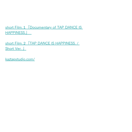
short Film.１「Documentary of TAP DANCE IS 
HAPPINESS.」  
short Film.２「TAP DANCE IS HAPPINESS. / 
Short Ver. 」
kaztapstudio.com/